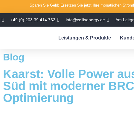
Sparen Sie Geld: Ersetzen Sie jetzt Ihre monatlichen Stromk
+49 (0) 203 39 414 762
info@cellixenergy.de
Am Leitg
Leistungen & Produkte
Kunde
Blog
Kaarst: Volle Power au
Süd mit moderner BRC
Optimierung