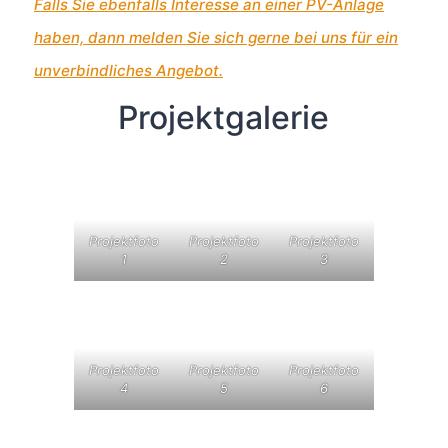
Falls Sie ebenfalls Interesse an einer PV-Anlage
haben, dann melden Sie sich gerne bei uns für ein
unverbindliches Angebot.
Projektgalerie
Projektfoto
Projektfoto
Projektfoto
1
2
3
Projektfoto
Projektfoto
Projektfoto
4
5
6