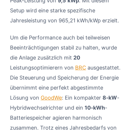
Peak-Leistung von
9,5
kWp
. Mit diesem
Setup wird eine starke spezifische
Jahresleistung von 965,21 kWh/kWp erzielt.
Um die Performance auch bei teilweisen
Beeinträchtigungen stabil zu halten, wurde
die Anlage zusätzlich mit
20
Leistungsoptimierern von
BRC
ausgestattet.
Die Steuerung und Speicherung der Energie
übernimmt eine perfekt abgestimmte
Lösung von
GoodWe
: Ein kompakter
8-kW
-
Hybridwechselrichter und ein
10-kWh
-
Batteriespeicher agieren harmonisch
zusammen. Trotz eines Jahresbedarfs von