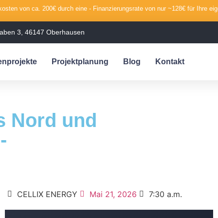
osten von ca. 200€ durch eine - Finanzierungsrate von nur ~128€ für Ihre ei
raben 3, 46147 Oberhausen
nprojekte
Projektplanung
Blog
Kontakt
s Nord und
-
CELLIX ENERGY
Mai 21, 2026
7:30 a.m.