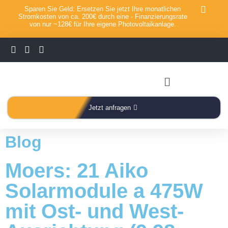
Sparen Sie Geld: Ersetzen Sie jetzt Ihre monatlichen
Stromkosten von ca. 200€ durch eine - Finanzierungsrate
von nur ~128€ für Ihre eigene Photovoltaikanlage.
Jetzt anfragen
Blog
Moers: 21 Aiko
Solarmodule a 475W
mit Ost- und West-