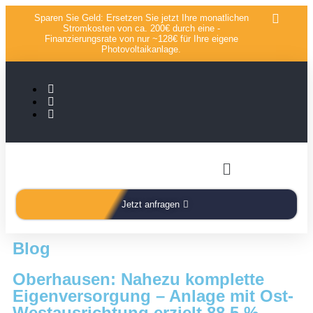
Sparen Sie Geld: Ersetzen Sie jetzt Ihre monatlichen
Stromkosten von ca. 200€ durch eine -
Finanzierungsrate von nur ~128€ für Ihre eigene
Photovoltaikanlage.
Jetzt anfragen
Blog
Oberhausen: Nahezu komplette
Eigenversorgung – Anlage mit Ost-
Westausrichtung erzielt 88,5 %