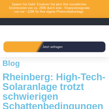
Sparen Sie Geld: Ersetzen Sie jetzt Ihre monatlichen
Stromkosten von ca. 200€ durch eine - Finanzierungsrate
von nur ~128€ für Ihre eigene Photovoltaikanlage.
Jetzt anfragen
Blog
Rheinberg: High-Tech-
Solaranlage trotzt
schwierigen
Schattenbedingungen