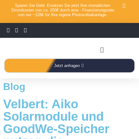
Sparen Sie Geld: Ersetzen Sie jetzt Ihre monatlichen
Stromkosten von ca. 200€ durch eine - Finanzierungsrate
von nur ~128€ für Ihre eigene Photovoltaikanlage.
Jetzt anfragen
Blog
Velbert: Aiko
Solarmodule und
GoodWe-Speicher