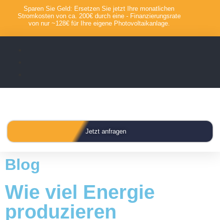
Sparen Sie Geld: Ersetzen Sie jetzt Ihre monatlichen
Stromkosten von ca. 200€ durch eine - Finanzierungsrate
von nur ~128€ für Ihre eigene Photovoltaikanlage.
Jetzt anfragen
Blog
Wie viel Energie
produzieren